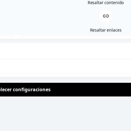
120,00
€
Resaltar contenido
Luce cómoda y a la última. con esta bonita
sandalia de punta cuadrada para invitadas
muy chic.
Resaltar enlaces
Talla
-
+
Añadir al carrito
lecer configuraciones