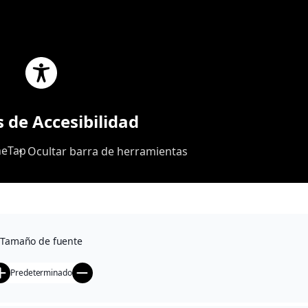
ES
s de Accesibilidad
eTap
Ocultar barra de herramientas
Tamaño de fuente
Predeterminado