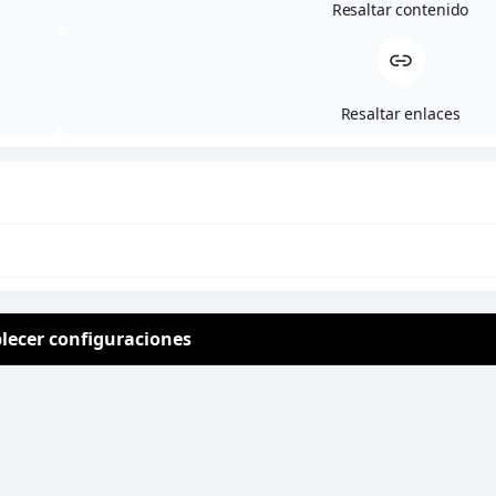
Descripción
Resaltar contenido
Bolso rectangular disponible en rosa y
verde.
Piedras naturales engarzadas a
mano.
Resaltar enlaces
Adorno dorado.
Disponible en dos colores.
Productos
recomendados
lecer configuraciones