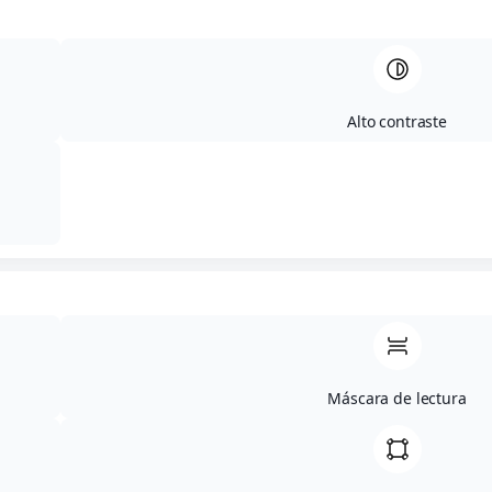
PRADA VERDE
59,99
€
Alto contraste
Con esta diadema joya conseguirás dar el
toque especial a tus looks. Un tocado
sencillo y original con el que brillarás en
cualquier ocasión
-
+
Añadir al carrito
Máscara de lectura