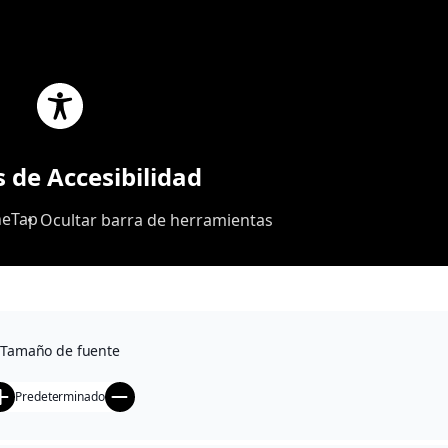
ES
s de Accesibilidad
eTap
Ocultar barra de herramientas
Tamaño de fuente
Predeterminado